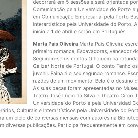
decorrerá em 5 sessões e será orientada por 
Comunicação pela Universidade do Porto e 
em Comunicação Empresarial pela Porto Busin
Interartísticos pela Universidade do Porto.
início a 1 de abril e serão em Português.
Marta Pais Oliveira
Marta Pais Oliveira escre
primeiro romance, Escavadoras, vencedor do
Seguiram-se os contos O homem na rotunda,
Galiza/ Norte de Portugal. O conto Tenho os 
juvenil. Faina é o seu segundo romance. Esc
razões de um movimento, Belo é o destino d
As suas peças foram apresentadas no Museu d
Teatro José Lúcio da Silva e Theatro Circo.
Universidade do Porto e pela Universidad 
ários, Culturais e Interartísticos pela Universidade do Po
 um ciclo de conversas mensais com autores na Bibliotec
m diversas publicações. Participa frequentemente em conver