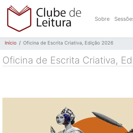
Passar
para
Main
o
Sobre
Sessõe
navigation
conteúdo
principal
Navegação estrutural
Início
Oficina de Escrita Criativa, Edição 2026
Oficina de Escrita Criativa, 