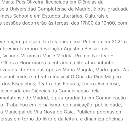
Marta Pais Oliveira, licenciada em Ciências da
pela Universidad Complutense de Madrid, é pós-graduada
ess School e em Estudos Literários, Culturais e
 As sessões decorrerão às terças, das 17h00 às 19h00, com
ve ficção, poesia e textos para cena. Publicou em 2021 o
 Prémio Literário Revelação Agustina Bessa-Luís.
 Quando Virmos o Mar e Medula, Prémio Nortear -
Olhos a Florir marca a entrada na literatura infanto-
reveu os libretos das óperas Maria Magola, Madrugada: As
esconhecido e o teatro musical O Guarda-Rios Mágico.
os Biscainhos, Teatro das Figuras, Teatro Aveirense,
 Licenciada em Ciências da Comunicação pela
Complutense de Madrid, é pós-graduada em Comunicação
rto. Trabalhou em jornalismo, comunicação, publicidade,
a Municipal de Vila Nova de Gaia. Publicou poemas em
sas em torno do livro e da leitura e dinamiza oficinas