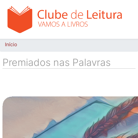
Passar
para
o
conteúdo
principal
Navegação estrutural
Início
Premiados nas Palavras