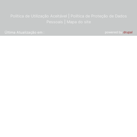
Política de Utilização Aceitável
|
Política de Proteção de Dados
Pessoais
|
Mapa do site
Última Atualização em :
powered by
drupal