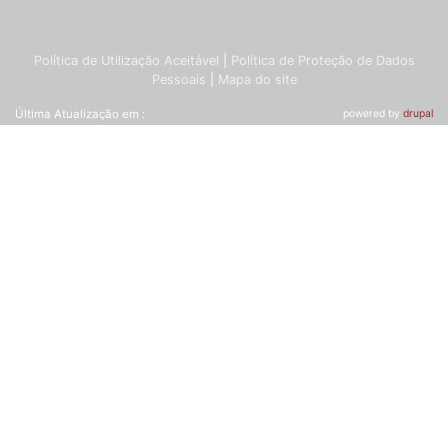
Política de Utilização Aceitável
|
Política de Proteção de Dados
Pessoais
|
Mapa do site
Última Atualização em :
powered by
drupal