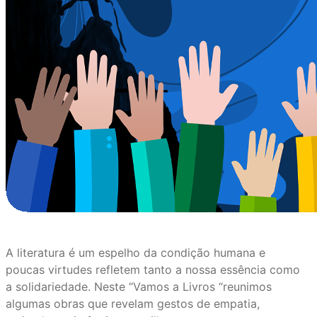
A literatura é um espelho da condição humana e
poucas virtudes refletem tanto a nossa essência como
a solidariedade. Neste “Vamos a Livros “reunimos
algumas obras que revelam gestos de empatia,