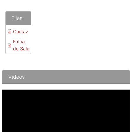
Files
Cartaz
Folha
de Sala
Videos