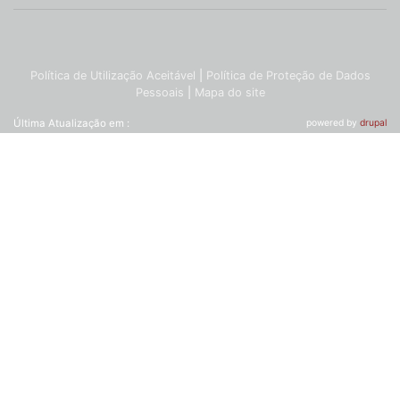
Política de Utilização Aceitável
|
Política de Proteção de Dados
Pessoais
|
Mapa do site
Última Atualização em :
powered by
drupal